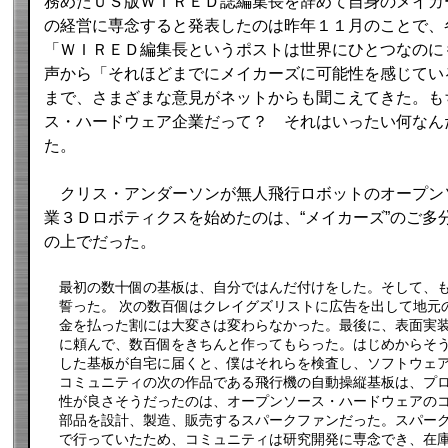
務めたＵＳ版ＷＩＲＥＤ誌編集長を辞めて自身のメイカ
の経営に専念すると発表したのは昨年１１月のことで、
「ＷＩＲＥＤ編集長というポストは世界にひとつなのに
声から「それほどまでにメイカーズに可能性を感じてい
まで、さまざまな意見がネットからも聞こえてきた。も
ス・ハードウェア企業だって？ それはいったい何なん
た。
クリス・アンダーソンが無人飛行ロボットのオープン
業３Ｄロボティクスを始めたのは、“メイカーズ”のご多
の上でだった。
最初の数十個の基板は、自分ではんだ付けをした。そして、
誓った。 次の数百個はクレイグズリストに広告を出して地元
金を払った割には大変さは変わらなかった。最後に、表面実
に頼んで、数百個をきちんと作ってもらった。はじめからそ
した基板が自宅に届くと、僕はそれらを検査し、ソフトウェ
コミュニティの次の作品である飛行機の自動操縦基板は、プ
性が良さそうだったのは、オープンソース・ハードウェアの
部品を設計、製造、販売するスパークファンだった。スパー
で行っていたため、コミュニティは研究開発に専念でき、在