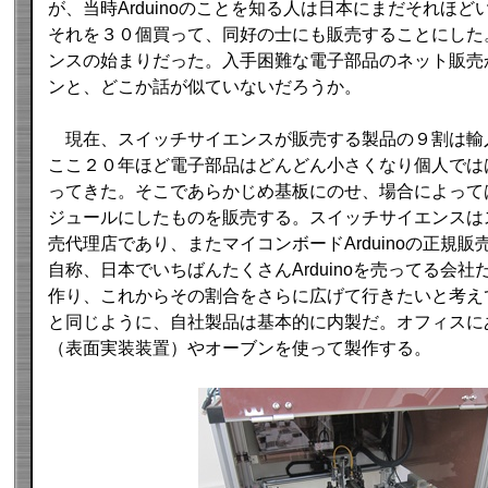
が、当時Arduinoのことを知る人は日本にまだそれほ
それを３０個買って、同好の士にも販売することにした
ンスの始まりだった。入手困難な電子部品のネット販売
ンと、どこか話が似ていないだろうか。
現在、スイッチサイエンスが販売する製品の９割は輸
ここ２０年ほど電子部品はどんどん小さくなり個人では
ってきた。そこであらかじめ基板にのせ、場合によって
ジュールにしたものを販売する。スイッチサイエンスは
売代理店であり、またマイコンボードArduinoの正規
自称、日本でいちばんたくさんArduinoを売ってる会
作り、これからその割合をさらに広げて行きたいと考え
と同じように、自社製品は基本的に内製だ。オフィスに
（表面実装装置）やオーブンを使って製作する。